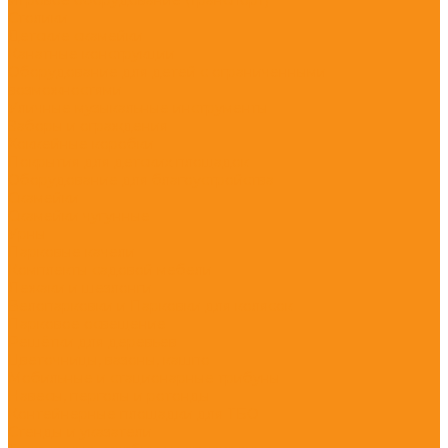
Столики
Детские скамейки
Канатные конструкции
Оборудование для детей с ограниченными
возможностями
Уличные музыкальные инструменты
Заборы и ограждения
Хоккейные коробки
Покрытия для детских площадок
Оборудование для благоустройства
Скамейки
Скамейки чугунные
Урны
Парковые качели
Комплекты садовой мебели
Лежаки и шезлонги
Велопарковки и Парковки для колясок
Парковое освещение
Решётки для деревьев
Цветочницы, вазоны, кашпо
Мобильные и стационарные трибуны
Навесы, перголы и ротонды
Контейнерные площадки для ТБО
Стенды и указатели