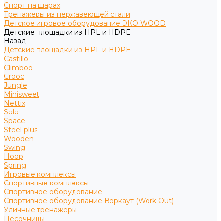
Спорт на шарах
Тренажеры из нержавеющей стали
Детское игровое оборудование ЭКО WOOD
Детские площадки из HPL и HDPE
Назад
Детские площадки из HPL и HDPE
Castillo
Climboo
Crooc
Jungle
Minisweet
Nettix
Solo
Space
Steel plus
Wooden
Swing
Hoop
Spring
Игровые комплексы
Спортивные комплексы
Спортивное оборудование
Спортивное оборудование Воркаут (Work Out)
Уличные тренажеры
Песочницы