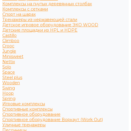
Комплексы на гнутых деревянных столбах
Комплексы с сетками
Спорт на шарах
Тренажеры из нержавеющей стали
Детское игровое оборудование ЭКО WOOD
Детские площадки из HPL и HDPE
Castillo
Climboo
Crooc
Jungle
Minisweet
Nettix
Solo
Space
Steel plus
Wooden
Swing
Hoop
Spring
Игровые комплексы
Спортивные комплексы
Спортивное оборудование
Спортивное оборудование Воркаут (Work Out)
Уличные тренажеры
Песочницы