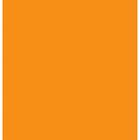
Спортивное оборудование
Спортивное оборудование Воркаут (Work Out)
Уличные тренажеры
Песочницы
Горки
Качели
Карусели
Качалки балансиры
Качалки на пружине
Игровые элементы
Домики и беседки
Игровое оборудование (транспорт)
Столики
Детские скамейки
Канатные конструкции
Оборудование для детей с ограниченными
возможностями
Уличные музыкальные инструменты
Заборы и ограждения
Хоккейные коробки
Покрытия для детских площадок
Оборудование для благоустройства
Уличные встраиваемые батуты
Оплата, доставка, монтаж
Наши работы