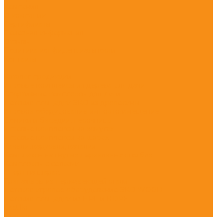
Компания
О компании
Сертификаты
Полезная информация
Отзывы
Политика конфиденциальности
Контакты
...
Каталог продукции
Игровые комплексы из дерева для дачи
Спортивные комплексы для дачи
Детские площадки ЭКО из древесины
Игровое оборудование импортозамещение
Домики и беседки, песочницы
Игровые комплексы на хомутах
Игровые комплексы на шарах
Качели, карусели, качалки
Комплексы на гнутых деревянных столбах
Комплексы с сетками
Спорт на шарах
Тренажеры из нержавеющей стали
Детское игровое оборудование ЭКО WOOD
Детские площадки из HPL и HDPE
Castillo
Climboo