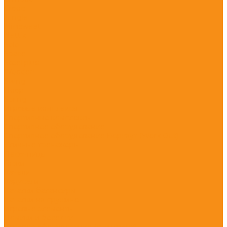
Crooc
Jungle
Minisweet
Nettix
Solo
Space
Steel plus
Wooden
Swing
Hoop
Spring
Игровые комплексы
Спортивные комплексы
Спортивное оборудование
Спортивное оборудование Воркаут (Work Out)
Уличные тренажеры
Песочницы
Горки
Качели
Карусели
Качалки балансиры
Качалки на пружине
Игровые элементы
Домики и беседки
Игровое оборудование (транспорт)