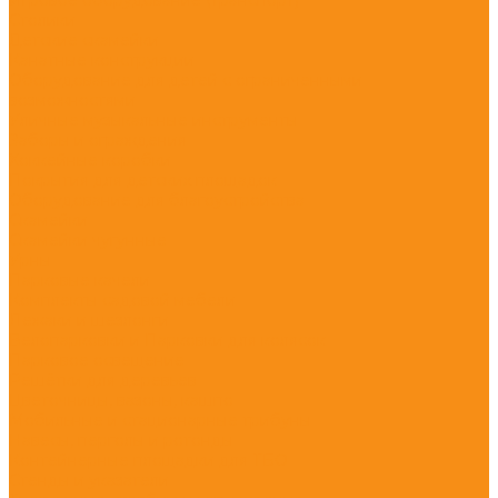
Столики
Детские скамейки
Канатные конструкции
Оборудование для детей с ограниченными
возможностями
Уличные музыкальные инструменты
Заборы и ограждения
Хоккейные коробки
Покрытия для детских площадок
Оборудование для благоустройства
Скамейки
Скамейки чугунные
Урны
Парковые качели
Комплекты садовой мебели
Лежаки и шезлонги
Велопарковки и Парковки для колясок
Парковое освещение
Решётки для деревьев
Цветочницы, вазоны, кашпо
Мобильные и стационарные трибуны
Навесы, перголы и ротонды
Контейнерные площадки для ТБО
Стенды и указатели