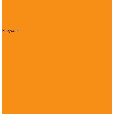
Спортивное оборудование
Спортивное оборудование Воркаут (Work Out)
Уличные тренажеры
Песочницы
Горки
Качели
Карусели
Качалки балансиры
Качалки на пружине
Игровые элементы
Домики и беседки
Игровое оборудование (транспорт)
Столики
Детские скамейки
Канатные конструкции
Оборудование для детей с ограниченными
возможностями
Уличные музыкальные инструменты
Заборы и ограждения
Хоккейные коробки
Покрытия для детских площадок
Оборудование для благоустройства
Уличные встраиваемые батуты
Оплата, доставка, монтаж
Наши работы