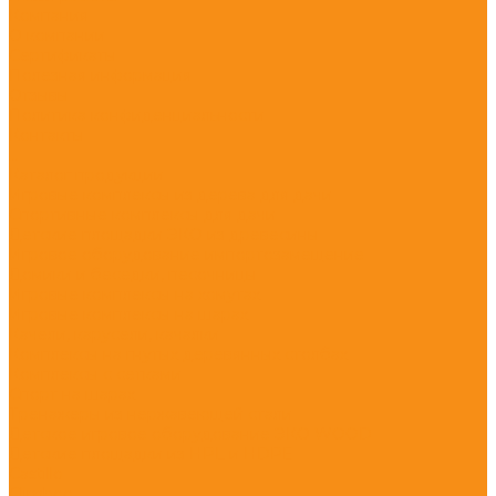
Компания
О компании
Сертификаты
Полезная информация
Отзывы
Политика конфиденциальности
Контакты
...
Каталог продукции
Игровые комплексы из дерева для дачи
Спортивные комплексы для дачи
Детские площадки ЭКО из древесины
Игровое оборудование импортозамещение
Домики и беседки, песочницы
Игровые комплексы на хомутах
Игровые комплексы на шарах
Качели, карусели, качалки
Комплексы на гнутых деревянных столбах
Комплексы с сетками
Спорт на шарах
Тренажеры из нержавеющей стали
Детское игровое оборудование ЭКО WOOD
Детские площадки из HPL и HDPE
Castillo
Climboo