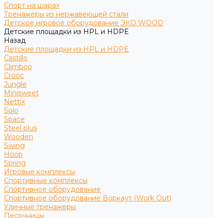
Спорт на шарах
Тренажеры из нержавеющей стали
Детское игровое оборудование ЭКО WOOD
Детские площадки из HPL и HDPE
Назад
Детские площадки из HPL и HDPE
Castillo
Climboo
Crooc
Jungle
Minisweet
Nettix
Solo
Space
Steel plus
Wooden
Swing
Hoop
Spring
Игровые комплексы
Спортивные комплексы
Спортивное оборудование
Спортивное оборудование Воркаут (Work Out)
Уличные тренажеры
Песочницы