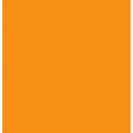
Crooc
Jungle
Minisweet
Nettix
Solo
Space
Steel plus
Wooden
Swing
Hoop
Spring
Игровые комплексы
Спортивные комплексы
Спортивное оборудование
Спортивное оборудование Воркаут (Work Out)
Уличные тренажеры
Песочницы
Горки
Качели
Карусели
Качалки балансиры
Качалки на пружине
Игровые элементы
Домики и беседки
Игровое оборудование (транспорт)