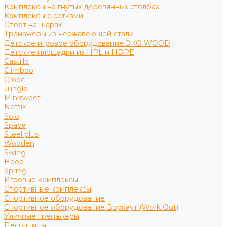
Комплексы на гнутых деревянных столбах
Комплексы с сетками
Спорт на шарах
Тренажеры из нержавеющей стали
Детское игровое оборудование ЭКО WOOD
Детские площадки из HPL и HDPE
Castillo
Climboo
Crooc
Jungle
Minisweet
Nettix
Solo
Space
Steel plus
Wooden
Swing
Hoop
Spring
Игровые комплексы
Спортивные комплексы
Спортивное оборудование
Спортивное оборудование Воркаут (Work Out)
Уличные тренажеры
Песочницы