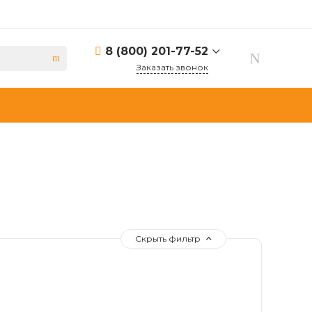
8 (800) 201-77-52
Заказать звонок
8 (800) 201-77-52
г. Нижний Новгород,
ул.Печерский Съезд, 18
sonata.nn@yandex.ru
8 (800) 201-77-52
г. Москва, ул.
Молостовых,14А
sonata.nn@yandex.ru
Скрыть фильтр