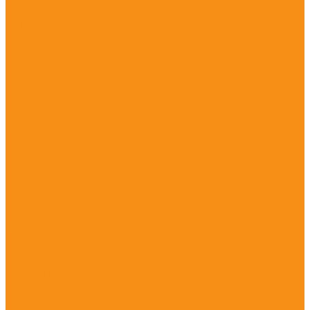
Crooc
Jungle
Minisweet
Nettix
Solo
Space
Steel plus
Wooden
Swing
Hoop
Spring
Игровые комплексы
Спортивные комплексы
Спортивное оборудование
Спортивное оборудование Воркаут (Work Out)
Уличные тренажеры
Песочницы
Горки
Качели
Карусели
Качалки балансиры
Качалки на пружине
Игровые элементы
Домики и беседки
Игровое оборудование (транспорт)