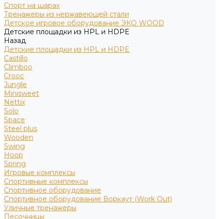
Спорт на шарах
Тренажеры из нержавеющей стали
Детское игровое оборудование ЭКО WOOD
Детские площадки из HPL и HDPE
Назад
Детские площадки из HPL и HDPE
Castillo
Climboo
Crooc
Jungle
Minisweet
Nettix
Solo
Space
Steel plus
Wooden
Swing
Hoop
Spring
Игровые комплексы
Спортивные комплексы
Спортивное оборудование
Спортивное оборудование Воркаут (Work Out)
Уличные тренажеры
Песочницы