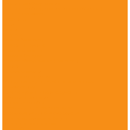
Спортивное оборудование
Спортивное оборудование Воркаут (Work Out)
Уличные тренажеры
Песочницы
Горки
Качели
Карусели
Качалки балансиры
Качалки на пружине
Игровые элементы
Домики и беседки
Игровое оборудование (транспорт)
Столики
Детские скамейки
Канатные конструкции
Оборудование для детей с ограниченными
возможностями
Уличные музыкальные инструменты
Заборы и ограждения
Хоккейные коробки
Покрытия для детских площадок
Оборудование для благоустройства
Уличные встраиваемые батуты
Оплата, доставка, монтаж
Наши работы