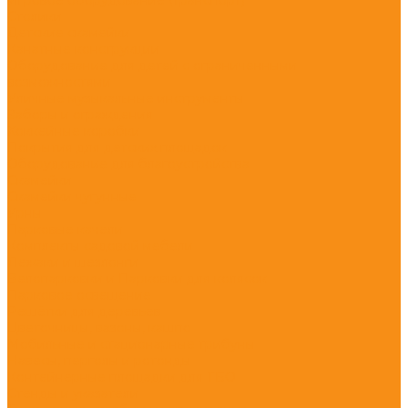
Столики
Детские скамейки
Канатные конструкции
Оборудование для детей с ограниченными
возможностями
Уличные музыкальные инструменты
Заборы и ограждения
Хоккейные коробки
Покрытия для детских площадок
Оборудование для благоустройства
Скамейки
Скамейки чугунные
Урны
Парковые качели
Комплекты садовой мебели
Лежаки и шезлонги
Велопарковки и Парковки для колясок
Парковое освещение
Решётки для деревьев
Цветочницы, вазоны, кашпо
Мобильные и стационарные трибуны
Навесы, перголы и ротонды
Контейнерные площадки для ТБО
Стенды и указатели