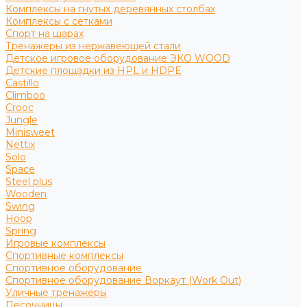
Комплексы на гнутых деревянных столбах
Комплексы с сетками
Спорт на шарах
Тренажеры из нержавеющей стали
Детское игровое оборудование ЭКО WOOD
Детские площадки из HPL и HDPE
Castillo
Climboo
Crooc
Jungle
Minisweet
Nettix
Solo
Space
Steel plus
Wooden
Swing
Hoop
Spring
Игровые комплексы
Спортивные комплексы
Спортивное оборудование
Спортивное оборудование Воркаут (Work Out)
Уличные тренажеры
Песочницы