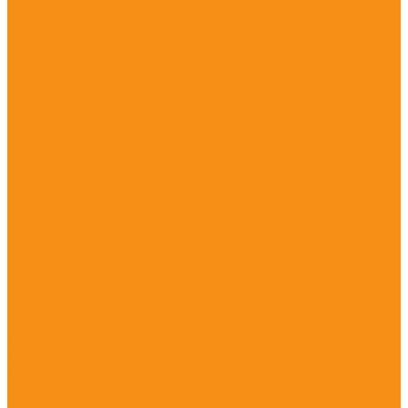
Компания
О компании
Сертификаты
Полезная информация
Отзывы
Политика конфиденциальности
Контакты
...
Каталог продукции
Игровые комплексы из дерева для дачи
Спортивные комплексы для дачи
Детские площадки ЭКО из древесины
Игровое оборудование импортозамещение
Домики и беседки, песочницы
Игровые комплексы на хомутах
Игровые комплексы на шарах
Качели, карусели, качалки
Комплексы на гнутых деревянных столбах
Комплексы с сетками
Спорт на шарах
Тренажеры из нержавеющей стали
Детское игровое оборудование ЭКО WOOD
Детские площадки из HPL и HDPE
Castillo
Climboo