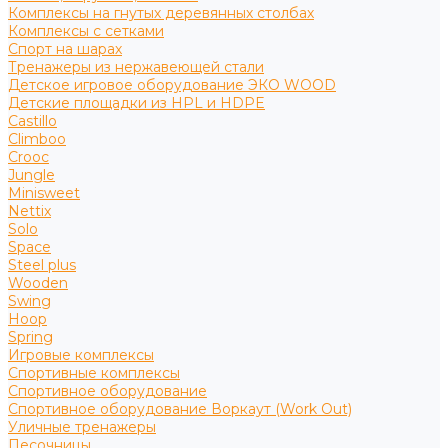
Комплексы на гнутых деревянных столбах
Комплексы с сетками
Спорт на шарах
Тренажеры из нержавеющей стали
Детское игровое оборудование ЭКО WOOD
Детские площадки из HPL и HDPE
Castillo
Climboo
Crooc
Jungle
Minisweet
Nettix
Solo
Space
Steel plus
Wooden
Swing
Hoop
Spring
Игровые комплексы
Спортивные комплексы
Спортивное оборудование
Спортивное оборудование Воркаут (Work Out)
Уличные тренажеры
Песочницы