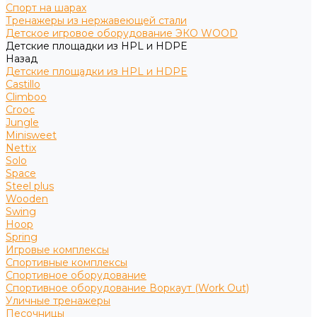
Спорт на шарах
Тренажеры из нержавеющей стали
Детское игровое оборудование ЭКО WOOD
Детские площадки из HPL и HDPE
Назад
Детские площадки из HPL и HDPE
Castillo
Climboo
Crooc
Jungle
Minisweet
Nettix
Solo
Space
Steel plus
Wooden
Swing
Hoop
Spring
Игровые комплексы
Спортивные комплексы
Спортивное оборудование
Спортивное оборудование Воркаут (Work Out)
Уличные тренажеры
Песочницы