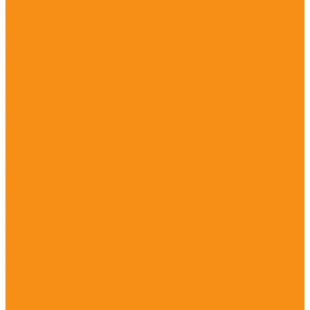
Столики
Детские скамейки
Канатные конструкции
Оборудование для детей с ограниченными
возможностями
Уличные музыкальные инструменты
Заборы и ограждения
Хоккейные коробки
Покрытия для детских площадок
Оборудование для благоустройства
Скамейки
Скамейки чугунные
Урны
Парковые качели
Комплекты садовой мебели
Лежаки и шезлонги
Велопарковки и Парковки для колясок
Парковое освещение
Решётки для деревьев
Цветочницы, вазоны, кашпо
Мобильные и стационарные трибуны
Навесы, перголы и ротонды
Контейнерные площадки для ТБО
Стенды и указатели