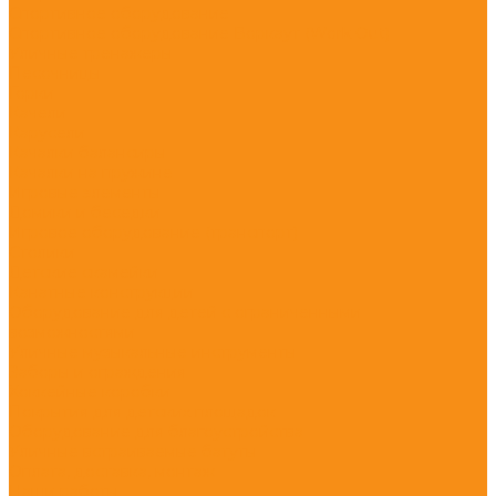
Спортивное оборудование
Спортивное оборудование Воркаут (Work Out)
Уличные тренажеры
Песочницы
Горки
Качели
Карусели
Качалки балансиры
Качалки на пружине
Игровые элементы
Домики и беседки
Игровое оборудование (транспорт)
Столики
Детские скамейки
Канатные конструкции
Оборудование для детей с ограниченными
возможностями
Уличные музыкальные инструменты
Заборы и ограждения
Хоккейные коробки
Покрытия для детских площадок
Оборудование для благоустройства
Уличные встраиваемые батуты
Оплата, доставка, монтаж
Наши работы