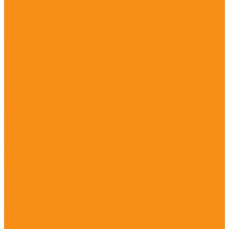
Crooc
Jungle
Minisweet
Nettix
Solo
Space
Steel plus
Wooden
Swing
Hoop
Spring
Игровые комплексы
Спортивные комплексы
Спортивное оборудование
Спортивное оборудование Воркаут (Work Out)
Уличные тренажеры
Песочницы
Горки
Качели
Карусели
Качалки балансиры
Качалки на пружине
Игровые элементы
Домики и беседки
Игровое оборудование (транспорт)