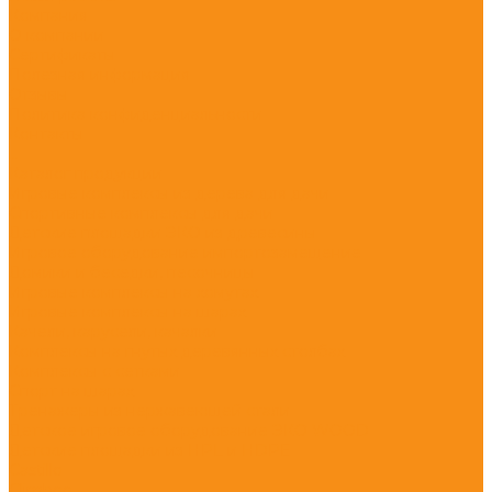
Компания
О компании
Сертификаты
Полезная информация
Отзывы
Политика конфиденциальности
Контакты
...
Каталог продукции
Игровые комплексы из дерева для дачи
Спортивные комплексы для дачи
Детские площадки ЭКО из древесины
Игровое оборудование импортозамещение
Домики и беседки, песочницы
Игровые комплексы на хомутах
Игровые комплексы на шарах
Качели, карусели, качалки
Комплексы на гнутых деревянных столбах
Комплексы с сетками
Спорт на шарах
Тренажеры из нержавеющей стали
Детское игровое оборудование ЭКО WOOD
Детские площадки из HPL и HDPE
Castillo
Climboo