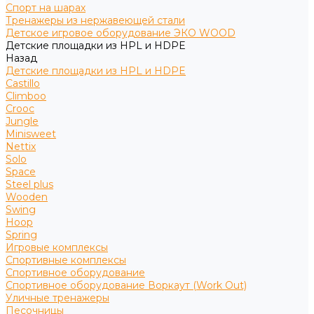
Спорт на шарах
Тренажеры из нержавеющей стали
Детское игровое оборудование ЭКО WOOD
Детские площадки из HPL и HDPE
Назад
Детские площадки из HPL и HDPE
Castillo
Climboo
Crooc
Jungle
Minisweet
Nettix
Solo
Space
Steel plus
Wooden
Swing
Hoop
Spring
Игровые комплексы
Спортивные комплексы
Спортивное оборудование
Спортивное оборудование Воркаут (Work Out)
Уличные тренажеры
Песочницы