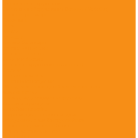
Спортивное оборудование
Спортивное оборудование Воркаут (Work Out)
Уличные тренажеры
Песочницы
Горки
Качели
Карусели
Качалки балансиры
Качалки на пружине
Игровые элементы
Домики и беседки
Игровое оборудование (транспорт)
Столики
Детские скамейки
Канатные конструкции
Оборудование для детей с ограниченными
возможностями
Уличные музыкальные инструменты
Заборы и ограждения
Хоккейные коробки
Покрытия для детских площадок
Оборудование для благоустройства
Уличные встраиваемые батуты
Оплата, доставка, монтаж
Наши работы