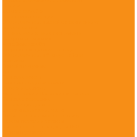
Столики
Детские скамейки
Канатные конструкции
Оборудование для детей с ограниченными
возможностями
Уличные музыкальные инструменты
Заборы и ограждения
Хоккейные коробки
Покрытия для детских площадок
Оборудование для благоустройства
Скамейки
Скамейки чугунные
Урны
Парковые качели
Комплекты садовой мебели
Лежаки и шезлонги
Велопарковки и Парковки для колясок
Парковое освещение
Решётки для деревьев
Цветочницы, вазоны, кашпо
Мобильные и стационарные трибуны
Навесы, перголы и ротонды
Контейнерные площадки для ТБО
Стенды и указатели