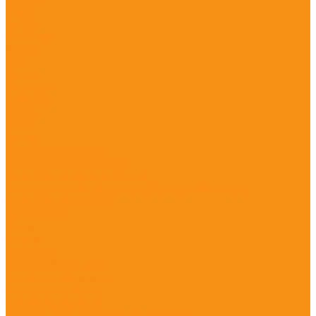
Crooc
Jungle
Minisweet
Nettix
Solo
Space
Steel plus
Wooden
Swing
Hoop
Spring
Игровые комплексы
Спортивные комплексы
Спортивное оборудование
Спортивное оборудование Воркаут (Work Out)
Уличные тренажеры
Песочницы
Горки
Качели
Карусели
Качалки балансиры
Качалки на пружине
Игровые элементы
Домики и беседки
Игровое оборудование (транспорт)