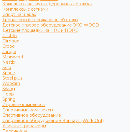
Комплексы на гнутых деревянных столбах
Комплексы с сетками
Спорт на шарах
Тренажеры из нержавеющей стали
Детское игровое оборудование ЭКО WOOD
Детские площадки из HPL и HDPE
Castillo
Climboo
Crooc
Jungle
Minisweet
Nettix
Solo
Space
Steel plus
Wooden
Swing
Hoop
Spring
Игровые комплексы
Спортивные комплексы
Спортивное оборудование
Спортивное оборудование Воркаут (Work Out)
Уличные тренажеры
Песочницы