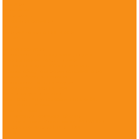
Компания
О компании
Сертификаты
Полезная информация
Отзывы
Политика конфиденциальности
Контакты
...
Каталог продукции
Игровые комплексы из дерева для дачи
Спортивные комплексы для дачи
Детские площадки ЭКО из древесины
Игровое оборудование импортозамещение
Домики и беседки, песочницы
Игровые комплексы на хомутах
Игровые комплексы на шарах
Качели, карусели, качалки
Комплексы на гнутых деревянных столбах
Комплексы с сетками
Спорт на шарах
Тренажеры из нержавеющей стали
Детское игровое оборудование ЭКО WOOD
Детские площадки из HPL и HDPE
Castillo
Climboo