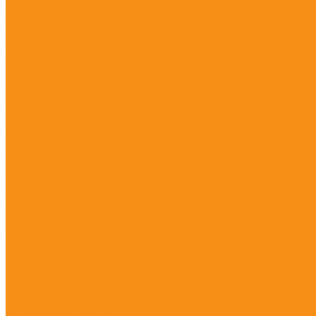
Детские площадки из HPL и HDPE
Castillo
Climboo
Crooc
Jungle
Minisweet
Nettix
Solo
Space
Steel plus
Wooden
Swing
Hoop
Spring
Игровые комплексы
Спортивные комплексы
Спортивное оборудование
Спортивное оборудование Воркаут (Work Out)
Уличные тренажеры
Песочницы
Горки
Качели
Карусели
Качалки балансиры
Качалки на пружине