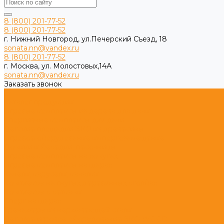
8 (800) 201-77-52
8 (800) 201-77-52
г. Нижний Новгород, ул.Печерский Съезд, 18
sonata.nn@yandex.ru
8 (800) 201-77-52
г. Москва, ул. Молостовых,14А
sonata.nn@yandex.ru
Заказать звонок
...
Каталог продукции
Игровые комплексы из дерева для дачи
Спортивные комплексы для дачи
Детские площадки ЭКО из древесины
Игровое оборудование импортозамещение
Домики и беседки, песочницы
Игровые комплексы на хомутах
Игровые комплексы на шарах
Качели, карусели, качалки
Комплексы на гнутых деревянных столбах
Комплексы с сетками
Спорт на шарах
Тренажеры из нержавеющей стали
Детское игровое оборудование ЭКО WOOD