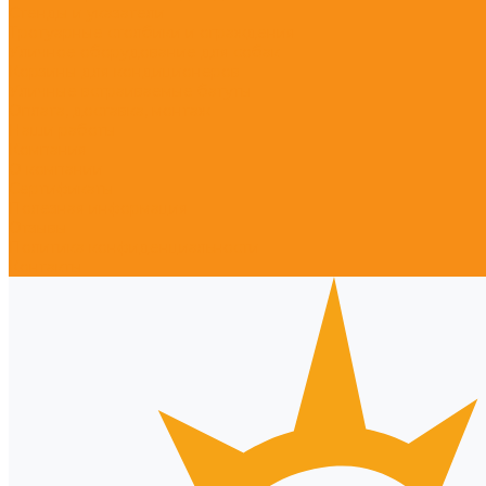
Стенды и указатели
Тротуарные столбики и ограждения
Уличное оборудование для собак
Корзины для кондиционеров
Уличные встраиваемые батуты
Оплата, доставка, монтаж
Наши работы
Компания
О компании
Сертификаты
Полезная информация
Отзывы
Политика конфиденциальности
Контакты