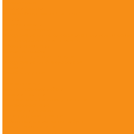
Игровые элементы
Домики и беседки
Игровое оборудование (транспорт)
Столики
Детские скамейки
Канатные конструкции
Оборудование для детей с ограниченными возможностями
Уличные музыкальные инструменты
Заборы и ограждения
Хоккейные коробки
Покрытия для детских площадок
Оборудование для благоустройства
Скамейки
Скамейки чугунные
Урны
Парковые качели
Комплекты садовой мебели
Лежаки и шезлонги
Велопарковки и Парковки для колясок
Парковое освещение
Решётки для деревьев
Цветочницы, вазоны, кашпо
Мобильные и стационарные трибуны
Навесы, перголы и ротонды
Контейнерные площадки для ТБО