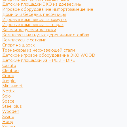
Детские площадки ЭКО из древесины
Игровое оборудование импортозамещение
Домики и беседки, песочницы
Игровые комплексы на хомутах
Игровые комплексы на шарах
Качели, карусели, качалки
Комплексы на гнутых деревянных столбах
Комплексы с сетками
Спорт на шарах
Тренажеры из нержавеющей стали
Детское игровое оборудование ЭКО WOOD
Детские площадки из HPL и HDPE
Castillo
Climboo
Crooc
Jungle
Minisweet
Nettix
Solo
Space
Steel plus
Wooden
Swing
Hoop
Spring