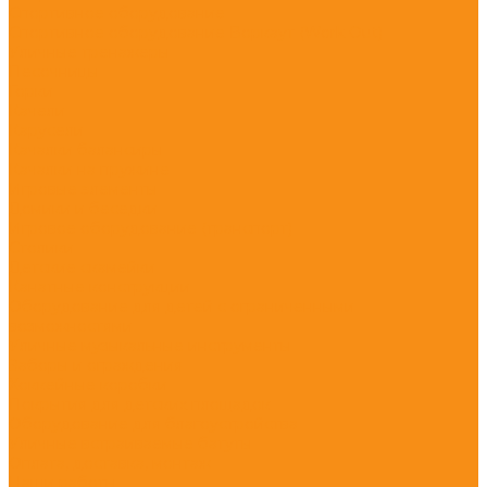
Спортивное оборудование
Спортивное оборудование Воркаут (Work Out)
Уличные тренажеры
Песочницы
Горки
Качели
Карусели
Качалки балансиры
Качалки на пружине
Игровые элементы
Домики и беседки
Игровое оборудование (транспорт)
Столики
Детские скамейки
Канатные конструкции
Оборудование для детей с ограниченными
возможностями
Уличные музыкальные инструменты
Заборы и ограждения
Хоккейные коробки
Покрытия для детских площадок
Оборудование для благоустройства
Уличные встраиваемые батуты
Оплата, доставка, монтаж
Наши работы