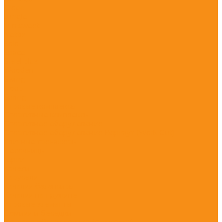
Crooc
Jungle
Minisweet
Nettix
Solo
Space
Steel plus
Wooden
Swing
Hoop
Spring
Игровые комплексы
Спортивные комплексы
Спортивное оборудование
Спортивное оборудование Воркаут (Work Out)
Уличные тренажеры
Песочницы
Горки
Качели
Карусели
Качалки балансиры
Качалки на пружине
Игровые элементы
Домики и беседки
Игровое оборудование (транспорт)