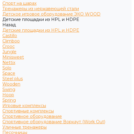
Спорт на шарах
Тренажеры из нержавеющей стали
Детское игровое оборудование ЭКО WOOD
Детские площадки из HPL и HDPE
Назад
Детские площадки из HPL и HDPE
Castillo
Climboo
Crooc
Jungle
Minisweet
Nettix
Solo
Space
Steel plus
Wooden
Swing
Hoop
Spring
Игровые комплексы
Спортивные комплексы
Спортивное оборудование
Спортивное оборудование Воркаут (Work Out)
Уличные тренажеры
Песочницы