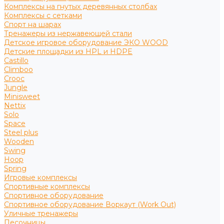
Комплексы на гнутых деревянных столбах
Комплексы с сетками
Спорт на шарах
Тренажеры из нержавеющей стали
Детское игровое оборудование ЭКО WOOD
Детские площадки из HPL и HDPE
Castillo
Climboo
Crooc
Jungle
Minisweet
Nettix
Solo
Space
Steel plus
Wooden
Swing
Hoop
Spring
Игровые комплексы
Спортивные комплексы
Спортивное оборудование
Спортивное оборудование Воркаут (Work Out)
Уличные тренажеры
Песочницы