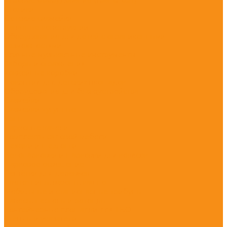
Столики
Детские скамейки
Канатные конструкции
Оборудование для детей с ограниченными
возможностями
Уличные музыкальные инструменты
Заборы и ограждения
Хоккейные коробки
Покрытия для детских площадок
Оборудование для благоустройства
Скамейки
Скамейки чугунные
Урны
Парковые качели
Комплекты садовой мебели
Лежаки и шезлонги
Велопарковки и Парковки для колясок
Парковое освещение
Решётки для деревьев
Цветочницы, вазоны, кашпо
Мобильные и стационарные трибуны
Навесы, перголы и ротонды
Контейнерные площадки для ТБО
Стенды и указатели