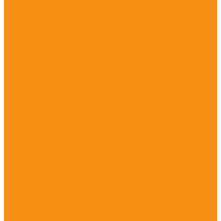
Компания
О компании
Сертификаты
Полезная информация
Отзывы
Политика конфиденциальности
Контакты
...
Каталог продукции
Игровые комплексы из дерева для дачи
Спортивные комплексы для дачи
Детские площадки ЭКО из древесины
Игровое оборудование импортозамещение
Домики и беседки, песочницы
Игровые комплексы на хомутах
Игровые комплексы на шарах
Качели, карусели, качалки
Комплексы на гнутых деревянных столбах
Комплексы с сетками
Спорт на шарах
Тренажеры из нержавеющей стали
Детское игровое оборудование ЭКО WOOD
Детские площадки из HPL и HDPE
Castillo
Climboo