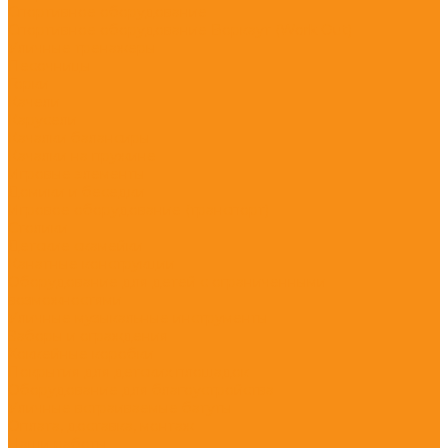
Спортивное оборудование
Спортивное оборудование Воркаут (Work Out)
Уличные тренажеры
Песочницы
Горки
Качели
Карусели
Качалки балансиры
Качалки на пружине
Игровые элементы
Домики и беседки
Игровое оборудование (транспорт)
Столики
Детские скамейки
Канатные конструкции
Оборудование для детей с ограниченными
возможностями
Уличные музыкальные инструменты
Заборы и ограждения
Хоккейные коробки
Покрытия для детских площадок
Оборудование для благоустройства
Уличные встраиваемые батуты
Оплата, доставка, монтаж
Наши работы