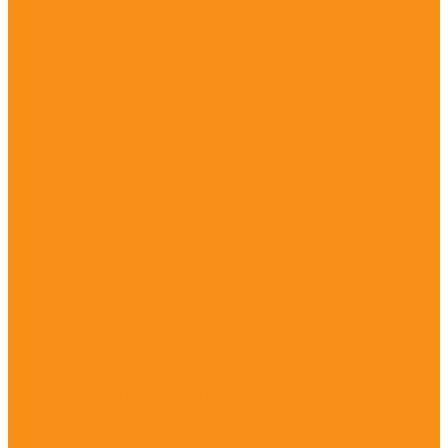
Столики
Детские скамейки
Канатные конструкции
Оборудование для детей с ограниченными
возможностями
Уличные музыкальные инструменты
Заборы и ограждения
Хоккейные коробки
Покрытия для детских площадок
Оборудование для благоустройства
Скамейки
Скамейки чугунные
Урны
Парковые качели
Комплекты садовой мебели
Лежаки и шезлонги
Велопарковки и Парковки для колясок
Парковое освещение
Решётки для деревьев
Цветочницы, вазоны, кашпо
Мобильные и стационарные трибуны
Навесы, перголы и ротонды
Контейнерные площадки для ТБО
Стенды и указатели