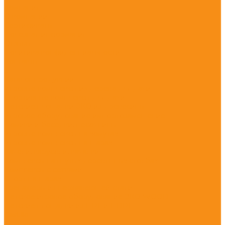
Компания
О компании
Сертификаты
Полезная информация
Отзывы
Политика конфиденциальности
Контакты
...
Каталог продукции
Игровые комплексы из дерева для дачи
Спортивные комплексы для дачи
Детские площадки ЭКО из древесины
Игровое оборудование импортозамещение
Домики и беседки, песочницы
Игровые комплексы на хомутах
Игровые комплексы на шарах
Качели, карусели, качалки
Комплексы на гнутых деревянных столбах
Комплексы с сетками
Спорт на шарах
Тренажеры из нержавеющей стали
Детское игровое оборудование ЭКО WOOD
Детские площадки из HPL и HDPE
Castillo
Climboo