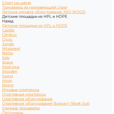
Спорт на шарах
Тренажеры из нержавеющей стали
Детское игровое оборудование ЭКО WOOD
Детские площадки из HPL и HDPE
Назад
Детские площадки из HPL и HDPE
Castillo
Climboo
Crooc
Jungle
Minisweet
Nettix
Solo
Space
Steel plus
Wooden
Swing
Hoop
Spring
Игровые комплексы
Спортивные комплексы
Спортивное оборудование
Спортивное оборудование Воркаут (Work Out)
Уличные тренажеры
Песочницы