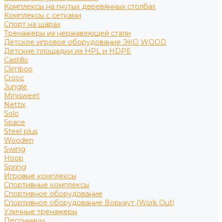
Комплексы на гнутых деревянных столбах
Комплексы с сетками
Спорт на шарах
Тренажеры из нержавеющей стали
Детское игровое оборудование ЭКО WOOD
Детские площадки из HPL и HDPE
Castillo
Climboo
Crooc
Jungle
Minisweet
Nettix
Solo
Space
Steel plus
Wooden
Swing
Hoop
Spring
Игровые комплексы
Спортивные комплексы
Спортивное оборудование
Спортивное оборудование Воркаут (Work Out)
Уличные тренажеры
Песочницы