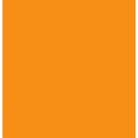
Crooc
Jungle
Minisweet
Nettix
Solo
Space
Steel plus
Wooden
Swing
Hoop
Spring
Игровые комплексы
Спортивные комплексы
Спортивное оборудование
Спортивное оборудование Воркаут (Work Out)
Уличные тренажеры
Песочницы
Горки
Качели
Карусели
Качалки балансиры
Качалки на пружине
Игровые элементы
Домики и беседки
Игровое оборудование (транспорт)