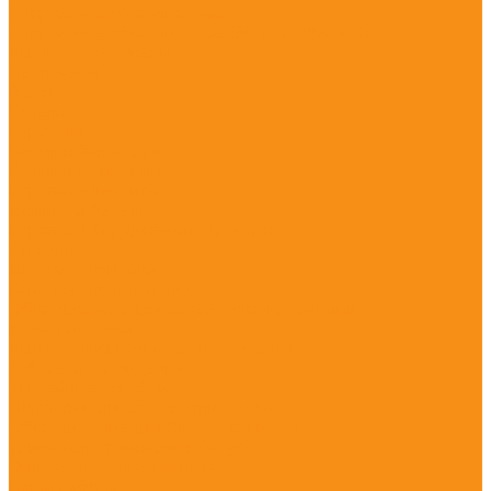
Спортивное оборудование
Спортивное оборудование Воркаут (Work Out)
Уличные тренажеры
Песочницы
Горки
Качели
Карусели
Качалки балансиры
Качалки на пружине
Игровые элементы
Домики и беседки
Игровое оборудование (транспорт)
Столики
Детские скамейки
Канатные конструкции
Оборудование для детей с ограниченными
возможностями
Уличные музыкальные инструменты
Заборы и ограждения
Хоккейные коробки
Покрытия для детских площадок
Оборудование для благоустройства
Уличные встраиваемые батуты
Оплата, доставка, монтаж
Наши работы