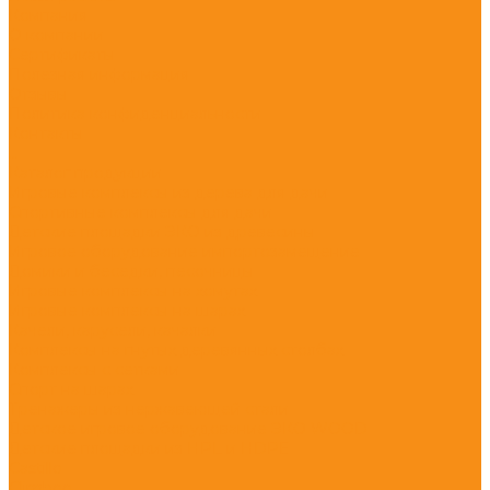
Компания
О компании
Сертификаты
Полезная информация
Отзывы
Политика конфиденциальности
Контакты
...
Каталог продукции
Игровые комплексы из дерева для дачи
Спортивные комплексы для дачи
Детские площадки ЭКО из древесины
Игровое оборудование импортозамещение
Домики и беседки, песочницы
Игровые комплексы на хомутах
Игровые комплексы на шарах
Качели, карусели, качалки
Комплексы на гнутых деревянных столбах
Комплексы с сетками
Спорт на шарах
Тренажеры из нержавеющей стали
Детское игровое оборудование ЭКО WOOD
Детские площадки из HPL и HDPE
Castillo
Climboo