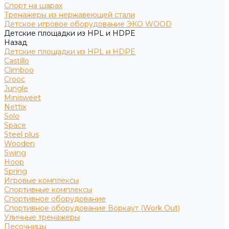
Спорт на шарах
Тренажеры из нержавеющей стали
Детское игровое оборудование ЭКО WOOD
Детские площадки из HPL и HDPE
Назад
Детские площадки из HPL и HDPE
Castillo
Climboo
Crooc
Jungle
Minisweet
Nettix
Solo
Space
Steel plus
Wooden
Swing
Hoop
Spring
Игровые комплексы
Спортивные комплексы
Спортивное оборудование
Спортивное оборудование Воркаут (Work Out)
Уличные тренажеры
Песочницы