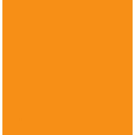
Crooc
Jungle
Minisweet
Nettix
Solo
Space
Steel plus
Wooden
Swing
Hoop
Spring
Игровые комплексы
Спортивные комплексы
Спортивное оборудование
Спортивное оборудование Воркаут (Work Out)
Уличные тренажеры
Песочницы
Горки
Качели
Карусели
Качалки балансиры
Качалки на пружине
Игровые элементы
Домики и беседки
Игровое оборудование (транспорт)