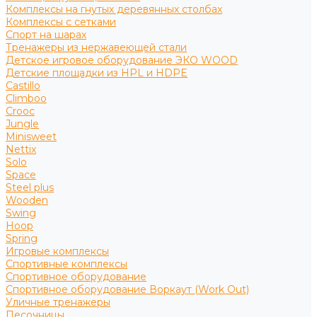
Комплексы на гнутых деревянных столбах
Комплексы с сетками
Спорт на шарах
Тренажеры из нержавеющей стали
Детское игровое оборудование ЭКО WOOD
Детские площадки из HPL и HDPE
Castillo
Climboo
Crooc
Jungle
Minisweet
Nettix
Solo
Space
Steel plus
Wooden
Swing
Hoop
Spring
Игровые комплексы
Спортивные комплексы
Спортивное оборудование
Спортивное оборудование Воркаут (Work Out)
Уличные тренажеры
Песочницы