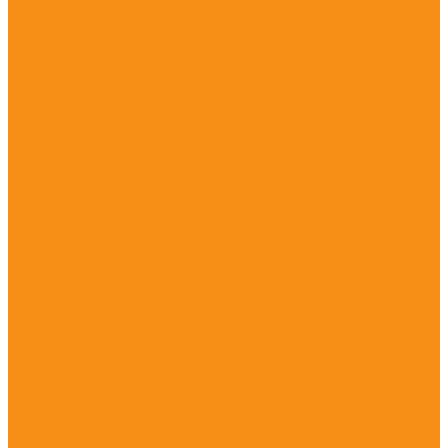
Столики
Детские скамейки
Канатные конструкции
Оборудование для детей с ограниченными
возможностями
Уличные музыкальные инструменты
Заборы и ограждения
Хоккейные коробки
Покрытия для детских площадок
Оборудование для благоустройства
Скамейки
Скамейки чугунные
Урны
Парковые качели
Комплекты садовой мебели
Лежаки и шезлонги
Велопарковки и Парковки для колясок
Парковое освещение
Решётки для деревьев
Цветочницы, вазоны, кашпо
Мобильные и стационарные трибуны
Навесы, перголы и ротонды
Контейнерные площадки для ТБО
Стенды и указатели