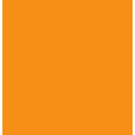
Crooc
Jungle
Minisweet
Nettix
Solo
Space
Steel plus
Wooden
Swing
Hoop
Spring
Игровые комплексы
Спортивные комплексы
Спортивное оборудование
Спортивное оборудование Воркаут (Work Out)
Уличные тренажеры
Песочницы
Горки
Качели
Карусели
Качалки балансиры
Качалки на пружине
Игровые элементы
Домики и беседки
Игровое оборудование (транспорт)