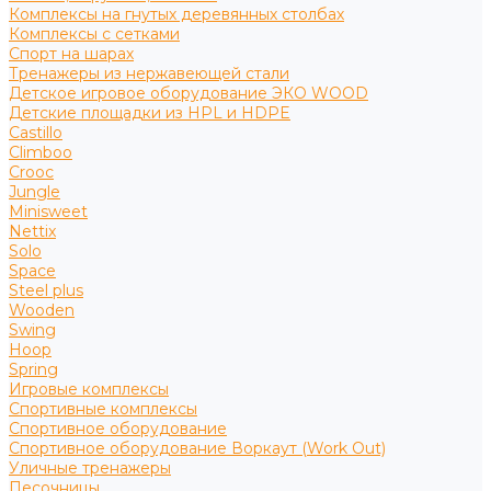
Комплексы на гнутых деревянных столбах
Комплексы с сетками
Спорт на шарах
Тренажеры из нержавеющей стали
Детское игровое оборудование ЭКО WOOD
Детские площадки из HPL и HDPE
Castillo
Climboo
Crooc
Jungle
Minisweet
Nettix
Solo
Space
Steel plus
Wooden
Swing
Hoop
Spring
Игровые комплексы
Спортивные комплексы
Спортивное оборудование
Спортивное оборудование Воркаут (Work Out)
Уличные тренажеры
Песочницы