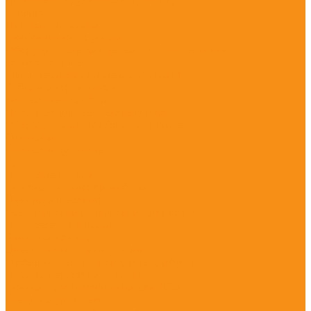
Столики
Детские скамейки
Канатные конструкции
Оборудование для детей с ограниченными
возможностями
Уличные музыкальные инструменты
Заборы и ограждения
Хоккейные коробки
Покрытия для детских площадок
Оборудование для благоустройства
Скамейки
Скамейки чугунные
Урны
Парковые качели
Комплекты садовой мебели
Лежаки и шезлонги
Велопарковки и Парковки для колясок
Парковое освещение
Решётки для деревьев
Цветочницы, вазоны, кашпо
Мобильные и стационарные трибуны
Навесы, перголы и ротонды
Контейнерные площадки для ТБО
Стенды и указатели