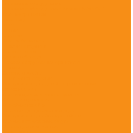
Спортивное оборудование
Спортивное оборудование Воркаут (Work Out)
Уличные тренажеры
Песочницы
Горки
Качели
Карусели
Качалки балансиры
Качалки на пружине
Игровые элементы
Домики и беседки
Игровое оборудование (транспорт)
Столики
Детские скамейки
Канатные конструкции
Оборудование для детей с ограниченными
возможностями
Уличные музыкальные инструменты
Заборы и ограждения
Хоккейные коробки
Покрытия для детских площадок
Оборудование для благоустройства
Уличные встраиваемые батуты
Оплата, доставка, монтаж
Наши работы