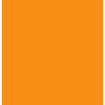
Компания
О компании
Сертификаты
Полезная информация
Отзывы
Политика конфиденциальности
Контакты
...
Каталог продукции
Игровые комплексы из дерева для дачи
Спортивные комплексы для дачи
Детские площадки ЭКО из древесины
Игровое оборудование импортозамещение
Домики и беседки, песочницы
Игровые комплексы на хомутах
Игровые комплексы на шарах
Качели, карусели, качалки
Комплексы на гнутых деревянных столбах
Комплексы с сетками
Спорт на шарах
Тренажеры из нержавеющей стали
Детское игровое оборудование ЭКО WOOD
Детские площадки из HPL и HDPE
Castillo
Climboo