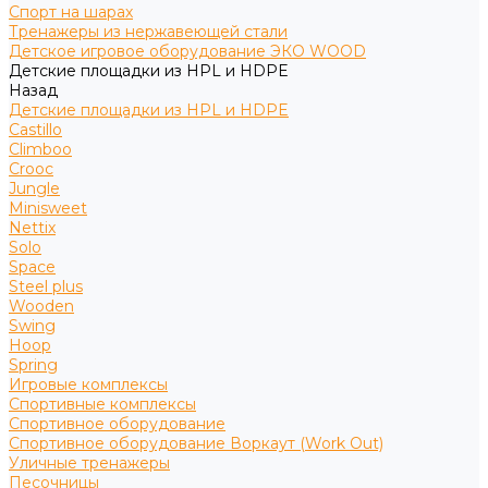
Спорт на шарах
Тренажеры из нержавеющей стали
Детское игровое оборудование ЭКО WOOD
Детские площадки из HPL и HDPE
Назад
Детские площадки из HPL и HDPE
Castillo
Climboo
Crooc
Jungle
Minisweet
Nettix
Solo
Space
Steel plus
Wooden
Swing
Hoop
Spring
Игровые комплексы
Спортивные комплексы
Спортивное оборудование
Спортивное оборудование Воркаут (Work Out)
Уличные тренажеры
Песочницы