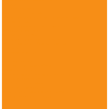
Столики
Детские скамейки
Канатные конструкции
Оборудование для детей с ограниченными
возможностями
Уличные музыкальные инструменты
Заборы и ограждения
Хоккейные коробки
Покрытия для детских площадок
Оборудование для благоустройства
Скамейки
Скамейки чугунные
Урны
Парковые качели
Комплекты садовой мебели
Лежаки и шезлонги
Велопарковки и Парковки для колясок
Парковое освещение
Решётки для деревьев
Цветочницы, вазоны, кашпо
Мобильные и стационарные трибуны
Навесы, перголы и ротонды
Контейнерные площадки для ТБО
Стенды и указатели