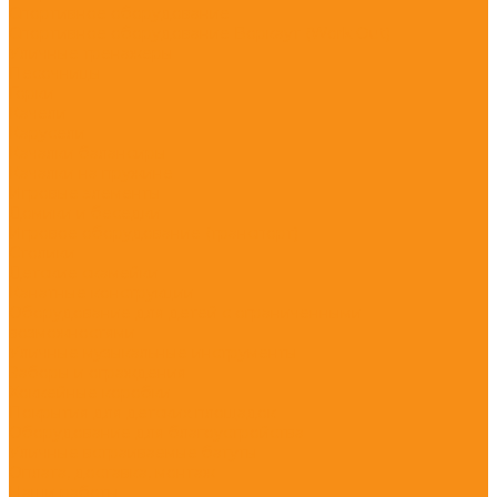
Спортивное оборудование
Спортивное оборудование Воркаут (Work Out)
Уличные тренажеры
Песочницы
Горки
Качели
Карусели
Качалки балансиры
Качалки на пружине
Игровые элементы
Домики и беседки
Игровое оборудование (транспорт)
Столики
Детские скамейки
Канатные конструкции
Оборудование для детей с ограниченными
возможностями
Уличные музыкальные инструменты
Заборы и ограждения
Хоккейные коробки
Покрытия для детских площадок
Оборудование для благоустройства
Уличные встраиваемые батуты
Оплата, доставка, монтаж
Наши работы