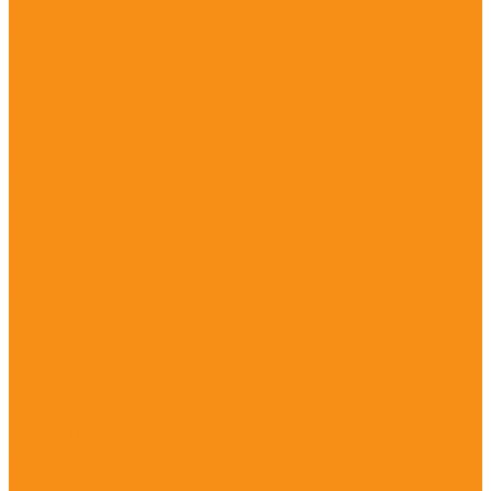
Crooc
Jungle
Minisweet
Nettix
Solo
Space
Steel plus
Wooden
Swing
Hoop
Spring
Игровые комплексы
Спортивные комплексы
Спортивное оборудование
Спортивное оборудование Воркаут (Work Out)
Уличные тренажеры
Песочницы
Горки
Качели
Карусели
Качалки балансиры
Качалки на пружине
Игровые элементы
Домики и беседки
Игровое оборудование (транспорт)