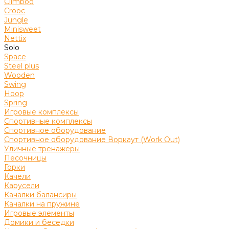
Climboo
Crooc
Jungle
Minisweet
Nettix
Solo
Space
Steel plus
Wooden
Swing
Hoop
Spring
Игровые комплексы
Спортивные комплексы
Спортивное оборудование
Спортивное оборудование Воркаут (Work Out)
Уличные тренажеры
Песочницы
Горки
Качели
Карусели
Качалки балансиры
Качалки на пружине
Игровые элементы
Домики и беседки