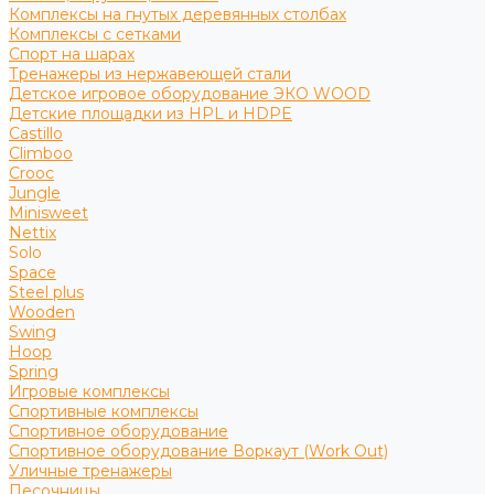
Комплексы на гнутых деревянных столбах
Комплексы с сетками
Спорт на шарах
Тренажеры из нержавеющей стали
Детское игровое оборудование ЭКО WOOD
Детские площадки из HPL и HDPE
Castillo
Climboo
Crooc
Jungle
Minisweet
Nettix
Solo
Space
Steel plus
Wooden
Swing
Hoop
Spring
Игровые комплексы
Спортивные комплексы
Спортивное оборудование
Спортивное оборудование Воркаут (Work Out)
Уличные тренажеры
Песочницы