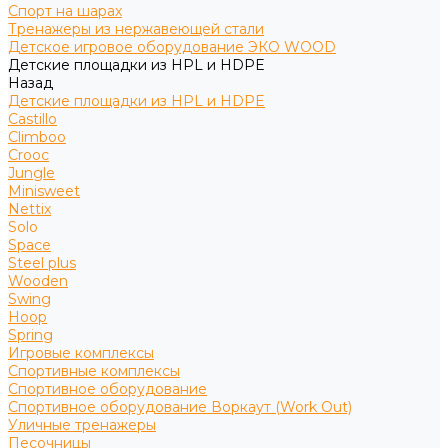
Спорт на шарах
Тренажеры из нержавеющей стали
Детское игровое оборудование ЭКО WOOD
Детские площадки из HPL и HDPE
Назад
Детские площадки из HPL и HDPE
Castillo
Climboo
Crooc
Jungle
Minisweet
Nettix
Solo
Space
Steel plus
Wooden
Swing
Hoop
Spring
Игровые комплексы
Спортивные комплексы
Спортивное оборудование
Спортивное оборудование Воркаут (Work Out)
Уличные тренажеры
Песочницы