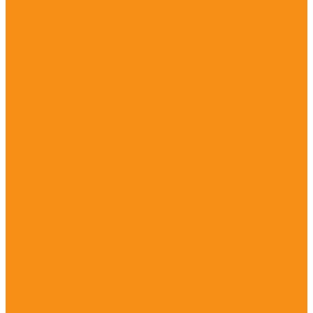
Компания
О компании
Сертификаты
Полезная информация
Отзывы
Политика конфиденциальности
Контакты
...
Каталог продукции
Игровые комплексы из дерева для дачи
Спортивные комплексы для дачи
Детские площадки ЭКО из древесины
Игровое оборудование импортозамещение
Домики и беседки, песочницы
Игровые комплексы на хомутах
Игровые комплексы на шарах
Качели, карусели, качалки
Комплексы на гнутых деревянных столбах
Комплексы с сетками
Спорт на шарах
Тренажеры из нержавеющей стали
Детское игровое оборудование ЭКО WOOD
Детские площадки из HPL и HDPE
Castillo
Climboo