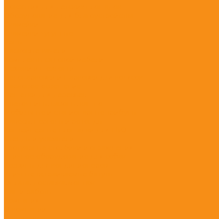
Покрытия для детских площадок
Оборудование для благоустройства
Скамейки
Скамейки чугунные
Урны
Парковые качели
Комплекты садовой мебели
Лежаки и шезлонги
Велопарковки и Парковки для колясок
Парковое освещение
Решётки для деревьев
Цветочницы, вазоны, кашпо
Мобильные и стационарные трибуны
Навесы, перголы и ротонды
Контейнерные площадки для ТБО
Стенды и указатели
Тротуарные столбики и ограждения
Уличное оборудование для собак
Корзины для кондиционеров
Уличные встраиваемые батуты
Оплата, доставка, монтаж
Наши работы
Компания
О компании
Сертификаты