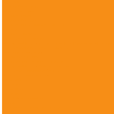
Карусели
Качалки балансиры
Качалки на пружине
Игровые элементы
Домики и беседки
Игровое оборудование (транспорт)
Столики
Детские скамейки
Канатные конструкции
Оборудование для детей с ограниченными возможностями
Уличные музыкальные инструменты
Заборы и ограждения
Хоккейные коробки
Покрытия для детских площадок
Оборудование для благоустройства
Уличные встраиваемые батуты
Оплата, доставка, монтаж
Наши работы
Компания
О компании
Сертификаты
Полезная информация
Отзывы
Политика конфиденциальности
Контакты