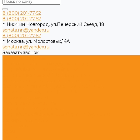
8 (800) 201-77-52
8 (800) 201-77-52
г. Нижний Новгород, ул.Печерский Съезд, 18
sonata.nn@yandex.ru
8 (800) 201-77-52
г. Москва, ул. Молостовых,14А
sonata.nn@yandex.ru
Заказать звонок
Каталог продукции
Игровые комплексы из дерева для дачи
Спортивные комплексы для дачи
Детские площадки ЭКО из древесины
Игровое оборудование импортозамещение
Детское игровое оборудование ЭКО WOOD
Детские площадки из HPL и HDPE
Игровые комплексы
Спортивные комплексы
Спортивное оборудование
Спортивное оборудование Воркаут (Work Out)
Уличные тренажеры
Песочницы
Горки
Качели