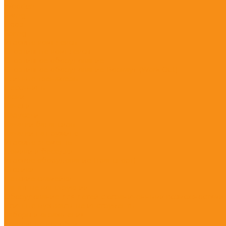
Wooden
Swing
Hoop
Spring
Игровые комплексы
Спортивные комплексы
Спортивное оборудование
Спортивное оборудование Воркаут (Work Out)
Уличные тренажеры
Песочницы
Горки
Качели
Карусели
Качалки балансиры
Качалки на пружине
Игровые элементы
Домики и беседки
Игровое оборудование (транспорт)
Столики
Детские скамейки
Канатные конструкции
Оборудование для детей с ограниченными возможностями
Уличные музыкальные инструменты
Заборы и ограждения
Хоккейные коробки