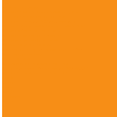
...
Каталог продукции
Игровые комплексы из дерева для дачи
Спортивные комплексы для дачи
Детские площадки ЭКО из древесины
Игровое оборудование импортозамещение
Домики и беседки, песочницы
Игровые комплексы на хомутах
Игровые комплексы на шарах
Качели, карусели, качалки
Комплексы на гнутых деревянных столбах
Комплексы с сетками
Спорт на шарах
Тренажеры из нержавеющей стали
Детское игровое оборудование ЭКО WOOD
Детские площадки из HPL и HDPE
Castillo
Climboo
Crooc
Jungle
Minisweet
Nettix
Solo
Space
Steel plus