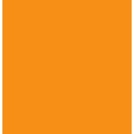
Crooc
Jungle
Minisweet
Nettix
Solo
Space
Steel plus
Wooden
Swing
Hoop
Spring
Игровые комплексы
Спортивные комплексы
Спортивное оборудование
Спортивное оборудование Воркаут (Work Out)
Уличные тренажеры
Песочницы
Горки
Качели
Карусели
Качалки балансиры
Качалки на пружине
Игровые элементы
Домики и беседки
Игровое оборудование (транспорт)