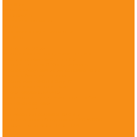
Компания
О компании
Сертификаты
Полезная информация
Отзывы
Политика конфиденциальности
Контакты
...
Каталог продукции
Игровые комплексы из дерева для дачи
Спортивные комплексы для дачи
Детские площадки ЭКО из древесины
Игровое оборудование импортозамещение
Домики и беседки, песочницы
Игровые комплексы на хомутах
Игровые комплексы на шарах
Качели, карусели, качалки
Комплексы на гнутых деревянных столбах
Комплексы с сетками
Спорт на шарах
Тренажеры из нержавеющей стали
Детское игровое оборудование ЭКО WOOD
Детские площадки из HPL и HDPE
Castillo
Climboo