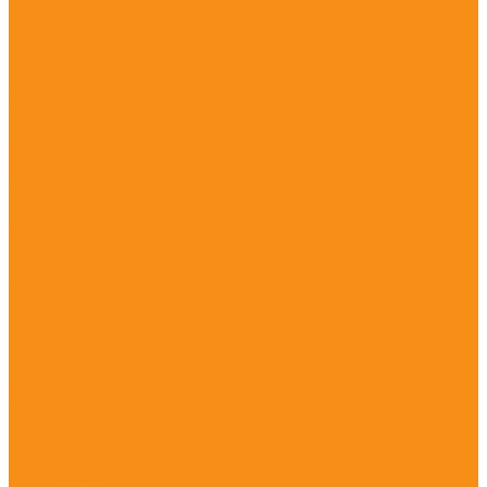
Спортивное оборудование
Спортивное оборудование Воркаут (Work Out)
Уличные тренажеры
Песочницы
Горки
Качели
Карусели
Качалки балансиры
Качалки на пружине
Игровые элементы
Домики и беседки
Игровое оборудование (транспорт)
Столики
Детские скамейки
Канатные конструкции
Оборудование для детей с ограниченными
возможностями
Уличные музыкальные инструменты
Заборы и ограждения
Хоккейные коробки
Покрытия для детских площадок
Оборудование для благоустройства
Уличные встраиваемые батуты
Оплата, доставка, монтаж
Наши работы