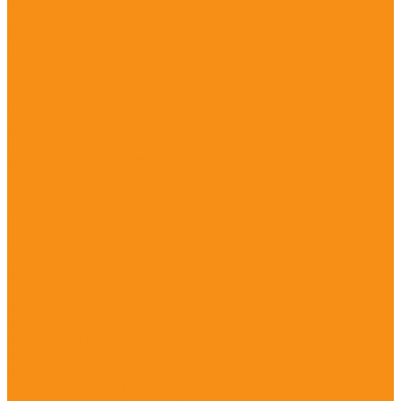
Столики
Детские скамейки
Канатные конструкции
Оборудование для детей с ограниченными
возможностями
Уличные музыкальные инструменты
Заборы и ограждения
Хоккейные коробки
Покрытия для детских площадок
Оборудование для благоустройства
Скамейки
Скамейки чугунные
Урны
Парковые качели
Комплекты садовой мебели
Лежаки и шезлонги
Велопарковки и Парковки для колясок
Парковое освещение
Решётки для деревьев
Цветочницы, вазоны, кашпо
Мобильные и стационарные трибуны
Навесы, перголы и ротонды
Контейнерные площадки для ТБО
Стенды и указатели