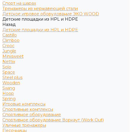
Спорт на шарах
Тренажеры из нержавеющей стали
Детское игровое оборудование ЭКО WOOD
Детские площадки из HPL и HDPE
Назад
Детские площадки из HPL и HDPE
Castillo
Climboo
Crooc
Jungle
Minisweet
Nettix
Solo
Space
Steel plus
Wooden
Swing
Hoop
Spring
Игровые комплексы
Спортивные комплексы
Спортивное оборудование
Спортивное оборудование Воркаут (Work Out)
Уличные тренажеры
Песочницы