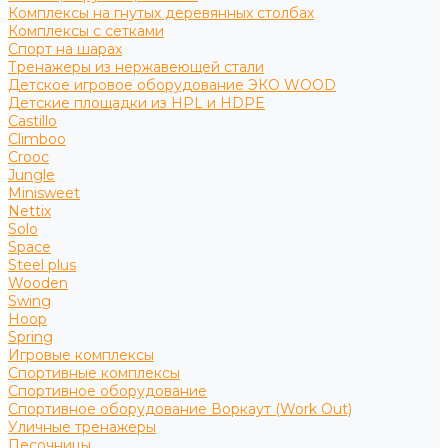
Комплексы на гнутых деревянных столбах
Комплексы с сетками
Спорт на шарах
Тренажеры из нержавеющей стали
Детское игровое оборудование ЭКО WOOD
Детские площадки из HPL и HDPE
Castillo
Climboo
Crooc
Jungle
Minisweet
Nettix
Solo
Space
Steel plus
Wooden
Swing
Hoop
Spring
Игровые комплексы
Спортивные комплексы
Спортивное оборудование
Спортивное оборудование Воркаут (Work Out)
Уличные тренажеры
Песочницы