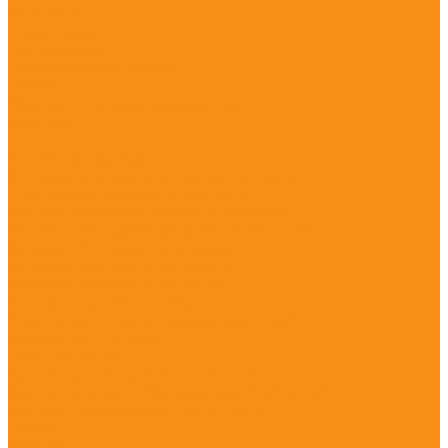
Компания
О компании
Сертификаты
Полезная информация
Отзывы
Политика конфиденциальности
Контакты
...
Каталог продукции
Игровые комплексы из дерева для дачи
Спортивные комплексы для дачи
Детские площадки ЭКО из древесины
Игровое оборудование импортозамещение
Домики и беседки, песочницы
Игровые комплексы на хомутах
Игровые комплексы на шарах
Качели, карусели, качалки
Комплексы на гнутых деревянных столбах
Комплексы с сетками
Спорт на шарах
Тренажеры из нержавеющей стали
Детское игровое оборудование ЭКО WOOD
Детские площадки из HPL и HDPE
Castillo
Climboo