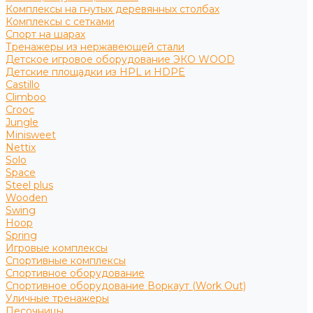
Комплексы на гнутых деревянных столбах
Комплексы с сетками
Спорт на шарах
Тренажеры из нержавеющей стали
Детское игровое оборудование ЭКО WOOD
Детские площадки из HPL и HDPE
Castillo
Climboo
Crooc
Jungle
Minisweet
Nettix
Solo
Space
Steel plus
Wooden
Swing
Hoop
Spring
Игровые комплексы
Спортивные комплексы
Спортивное оборудование
Спортивное оборудование Воркаут (Work Out)
Уличные тренажеры
Песочницы