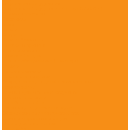
Спортивное оборудование
Спортивное оборудование Воркаут (Work Out)
Уличные тренажеры
Песочницы
Горки
Качели
Карусели
Качалки балансиры
Качалки на пружине
Игровые элементы
Домики и беседки
Игровое оборудование (транспорт)
Столики
Детские скамейки
Канатные конструкции
Оборудование для детей с ограниченными
возможностями
Уличные музыкальные инструменты
Заборы и ограждения
Хоккейные коробки
Покрытия для детских площадок
Оборудование для благоустройства
Уличные встраиваемые батуты
Оплата, доставка, монтаж
Наши работы