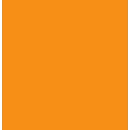
Crooc
Jungle
Minisweet
Nettix
Solo
Space
Steel plus
Wooden
Swing
Hoop
Spring
Игровые комплексы
Спортивные комплексы
Спортивное оборудование
Спортивное оборудование Воркаут (Work Out)
Уличные тренажеры
Песочницы
Горки
Качели
Карусели
Качалки балансиры
Качалки на пружине
Игровые элементы
Домики и беседки
Игровое оборудование (транспорт)