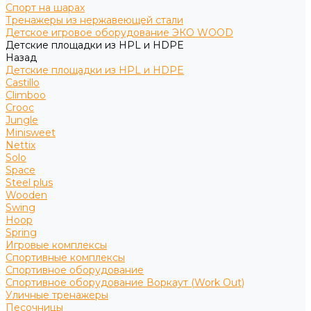
Спорт на шарах
Тренажеры из нержавеющей стали
Детское игровое оборудование ЭКО WOOD
Детские площадки из HPL и HDPE
Назад
Детские площадки из HPL и HDPE
Castillo
Climboo
Crooc
Jungle
Minisweet
Nettix
Solo
Space
Steel plus
Wooden
Swing
Hoop
Spring
Игровые комплексы
Спортивные комплексы
Спортивное оборудование
Спортивное оборудование Воркаут (Work Out)
Уличные тренажеры
Песочницы