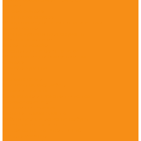
Столики
Детские скамейки
Канатные конструкции
Оборудование для детей с ограниченными
возможностями
Уличные музыкальные инструменты
Заборы и ограждения
Хоккейные коробки
Покрытия для детских площадок
Оборудование для благоустройства
Скамейки
Скамейки чугунные
Урны
Парковые качели
Комплекты садовой мебели
Лежаки и шезлонги
Велопарковки и Парковки для колясок
Парковое освещение
Решётки для деревьев
Цветочницы, вазоны, кашпо
Мобильные и стационарные трибуны
Навесы, перголы и ротонды
Контейнерные площадки для ТБО
Стенды и указатели