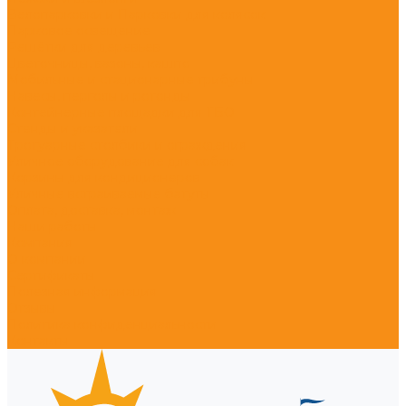
Велопарковки и Парковки для колясок
Парковое освещение
Решётки для деревьев
Цветочницы, вазоны, кашпо
Мобильные и стационарные трибуны
Навесы, перголы и ротонды
Контейнерные площадки для ТБО
Стенды и указатели
Тротуарные столбики и ограждения
Уличное оборудование для собак
Корзины для кондиционеров
Уличные встраиваемые батуты
Оплата, доставка, монтаж
Наши работы
Компания
О компании
Сертификаты
Полезная информация
Отзывы
Политика конфиденциальности
Контакты