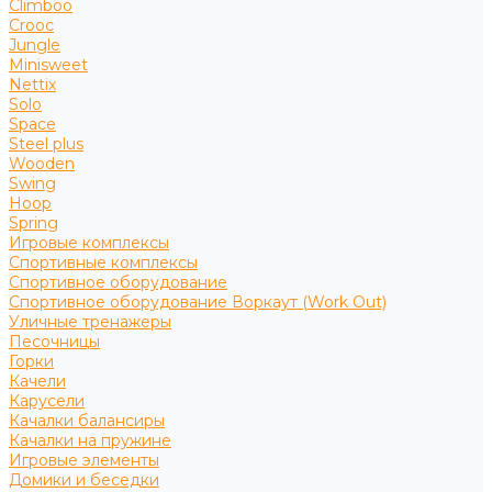
Climboo
Crooc
Jungle
Minisweet
Nettix
Solo
Space
Steel plus
Wooden
Swing
Hoop
Spring
Игровые комплексы
Спортивные комплексы
Спортивное оборудование
Спортивное оборудование Воркаут (Work Out)
Уличные тренажеры
Песочницы
Горки
Качели
Карусели
Качалки балансиры
Качалки на пружине
Игровые элементы
Домики и беседки