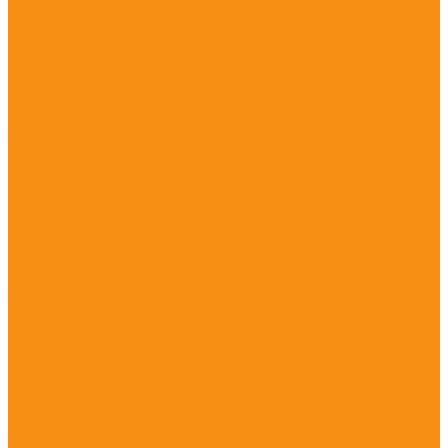
Песочницы
Горки
Качели
Карусели
Качалки балансиры
Качалки на пружине
Игровые элементы
Домики и беседки
Игровое оборудование (транспорт)
Столики
Детские скамейки
Канатные конструкции
Оборудование для детей с ограниченными
возможностями
Уличные музыкальные инструменты
Заборы и ограждения
Хоккейные коробки
Покрытия для детских площадок
Оборудование для благоустройства
Скамейки
Скамейки чугунные
Урны
Парковые качели
Комплекты садовой мебели
Лежаки и шезлонги