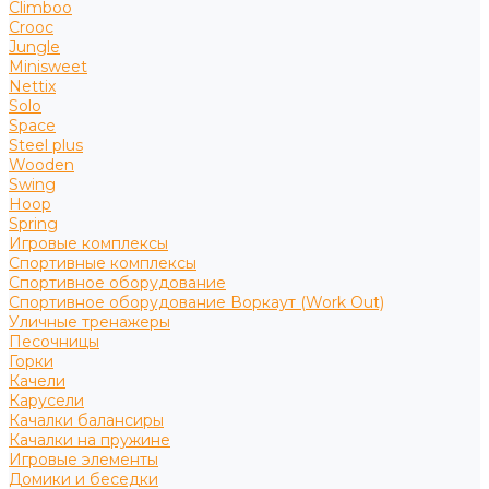
Climboo
Crooc
Jungle
Minisweet
Nettix
Solo
Space
Steel plus
Wooden
Swing
Hoop
Spring
Игровые комплексы
Спортивные комплексы
Спортивное оборудование
Спортивное оборудование Воркаут (Work Out)
Уличные тренажеры
Песочницы
Горки
Качели
Карусели
Качалки балансиры
Качалки на пружине
Игровые элементы
Домики и беседки