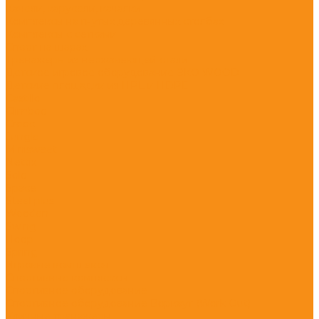
Качели, карусели, качалки
Комплексы на гнутых деревянных столбах
Комплексы с сетками
Спорт на шарах
Тренажеры из нержавеющей стали
Детское игровое оборудование ЭКО WOOD
Детские площадки из HPL и HDPE
Castillo
Climboo
Crooc
Jungle
Minisweet
Nettix
Solo
Space
Steel plus
Wooden
Swing
Hoop
Spring
Игровые комплексы
Спортивные комплексы
Спортивное оборудование
Спортивное оборудование Воркаут (Work Out)
Уличные тренажеры