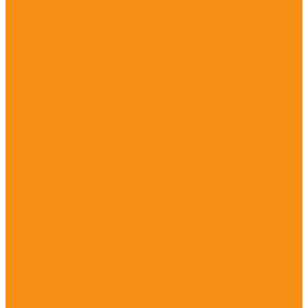
Качели, карусели, качалки
Комплексы на гнутых деревянных столбах
Комплексы с сетками
Спорт на шарах
Тренажеры из нержавеющей стали
Детское игровое оборудование ЭКО WOOD
Детские площадки из HPL и HDPE
Castillo
Climboo
Crooc
Jungle
Minisweet
Nettix
Solo
Space
Steel plus
Wooden
Swing
Hoop
Spring
Игровые комплексы
Спортивные комплексы
Спортивное оборудование
Спортивное оборудование Воркаут (Work Out)
Уличные тренажеры