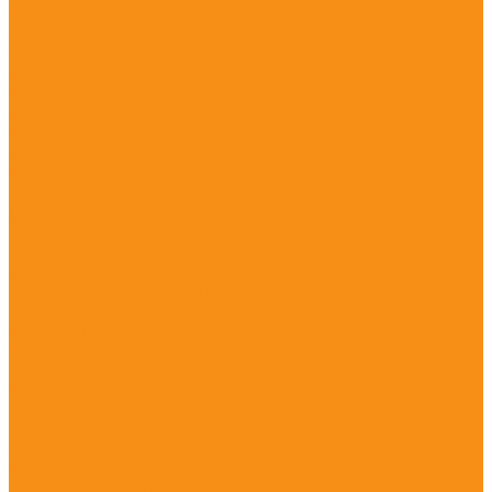
Песочницы
Горки
Качели
Карусели
Качалки балансиры
Качалки на пружине
Игровые элементы
Домики и беседки
Игровое оборудование (транспорт)
Столики
Детские скамейки
Канатные конструкции
Оборудование для детей с ограниченными
возможностями
Уличные музыкальные инструменты
Заборы и ограждения
Хоккейные коробки
Покрытия для детских площадок
Оборудование для благоустройства
Скамейки
Скамейки чугунные
Урны
Парковые качели
Комплекты садовой мебели
Лежаки и шезлонги