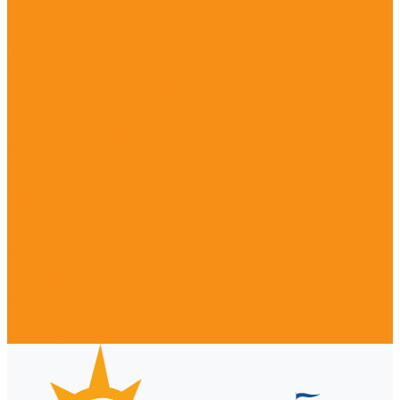
Велопарковки и Парковки для колясок
Парковое освещение
Решётки для деревьев
Цветочницы, вазоны, кашпо
Мобильные и стационарные трибуны
Навесы, перголы и ротонды
Контейнерные площадки для ТБО
Стенды и указатели
Тротуарные столбики и ограждения
Уличное оборудование для собак
Корзины для кондиционеров
Уличные встраиваемые батуты
Оплата, доставка, монтаж
Наши работы
Компания
О компании
Сертификаты
Полезная информация
Отзывы
Политика конфиденциальности
Контакты