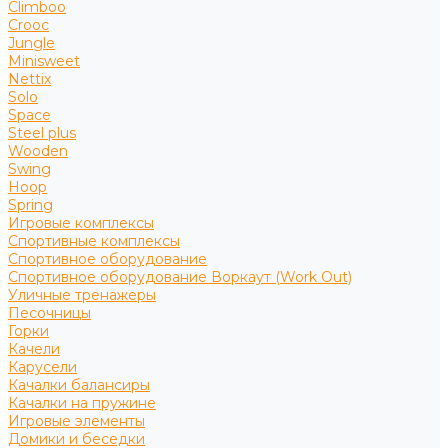
Climboo
Crooc
Jungle
Minisweet
Nettix
Solo
Space
Steel plus
Wooden
Swing
Hoop
Spring
Игровые комплексы
Спортивные комплексы
Спортивное оборудование
Спортивное оборудование Воркаут (Work Out)
Уличные тренажеры
Песочницы
Горки
Качели
Карусели
Качалки балансиры
Качалки на пружине
Игровые элементы
Домики и беседки