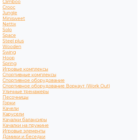
Climboo
Crooc
Jungle
Minisweet
Nettix
Solo
Space
Steel plus
Wooden
Swing
Hoop
Spring
Игровые комплексы
Спортивные комплексы
Спортивное оборудование
Спортивное оборудование Воркаут (Work Out)
Уличные тренажеры
Песочницы
Горки
Качели
Карусели
Качалки балансиры
Качалки на пружине
Игровые элементы
Домики и беседки