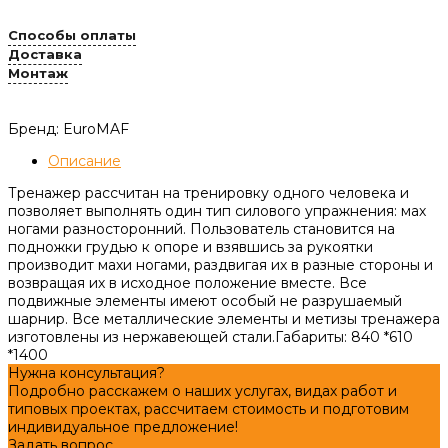
Способы оплаты
Доставка
Монтаж
Бренд: EuroMAF
Описание
Тренажер рассчитан на тренировку одного человека и
позволяет выполнять один тип силового упражнения: мах
ногами разносторонний. Пользователь становится на
подножки грудью к опоре и взявшись за рукоятки
производит махи ногами, раздвигая их в разные стороны и
возвращая их в исходное положение вместе. Все
подвижные элементы имеют особый не разрушаемый
шарнир. Все металлические элементы и метизы тренажера
изготовлены из нержавеющей стали.
Габариты:
840 *610
*1400
Нужна консультация?
Подробно расскажем о наших услугах, видах работ и
типовых проектах, рассчитаем стоимость и подготовим
индивидуальное предложение!
Задать вопрос