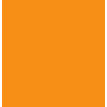
Компания
О компании
Сертификаты
Полезная информация
Отзывы
Политика конфиденциальности
Контакты
...
Каталог продукции
Игровые комплексы из дерева для дачи
Спортивные комплексы для дачи
Детские площадки ЭКО из древесины
Игровое оборудование импортозамещение
Домики и беседки, песочницы
Игровые комплексы на хомутах
Игровые комплексы на шарах
Качели, карусели, качалки
Комплексы на гнутых деревянных столбах
Комплексы с сетками
Спорт на шарах
Тренажеры из нержавеющей стали
Детское игровое оборудование ЭКО WOOD
Детские площадки из HPL и HDPE
Castillo
Climboo