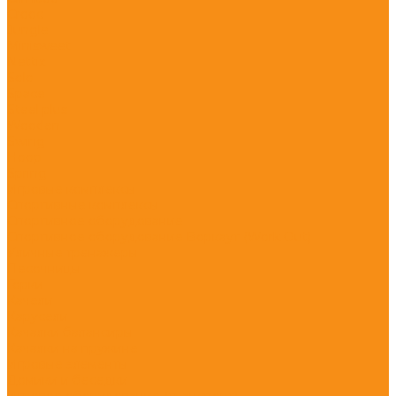
Crooc
Jungle
Minisweet
Nettix
Solo
Space
Steel plus
Wooden
Swing
Hoop
Spring
Игровые комплексы
Спортивные комплексы
Спортивное оборудование
Спортивное оборудование Воркаут (Work Out)
Уличные тренажеры
Песочницы
Горки
Качели
Карусели
Качалки балансиры
Качалки на пружине
Игровые элементы
Домики и беседки
Игровое оборудование (транспорт)