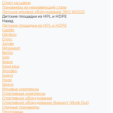
Спорт на шарах
Тренажеры из нержавеющей стали
Детское игровое оборудование ЭКО WOOD
Детские площадки из HPL и HDPE
Назад
Детские площадки из HPL и HDPE
Castillo
Climboo
Crooc
Jungle
Minisweet
Nettix
Solo
Space
Steel plus
Wooden
Swing
Hoop
Spring
Игровые комплексы
Спортивные комплексы
Спортивное оборудование
Спортивное оборудование Воркаут (Work Out)
Уличные тренажеры
Песочницы