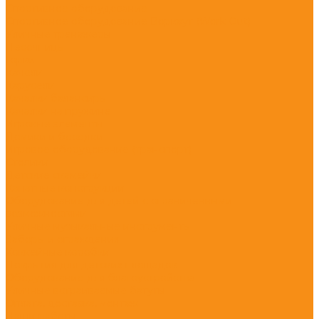
Спортивное оборудование
Спортивное оборудование Воркаут (Work Out)
Уличные тренажеры
Песочницы
Горки
Качели
Карусели
Качалки балансиры
Качалки на пружине
Игровые элементы
Домики и беседки
Игровое оборудование (транспорт)
Столики
Детские скамейки
Канатные конструкции
Оборудование для детей с ограниченными
возможностями
Уличные музыкальные инструменты
Заборы и ограждения
Хоккейные коробки
Покрытия для детских площадок
Оборудование для благоустройства
Уличные встраиваемые батуты
Оплата, доставка, монтаж
Наши работы