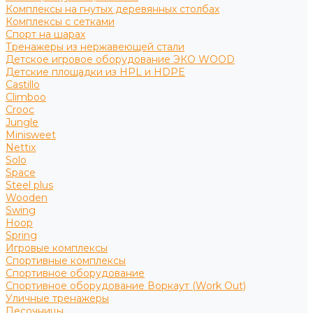
Комплексы на гнутых деревянных столбах
Комплексы с сетками
Спорт на шарах
Тренажеры из нержавеющей стали
Детское игровое оборудование ЭКО WOOD
Детские площадки из HPL и HDPE
Castillo
Climboo
Crooc
Jungle
Minisweet
Nettix
Solo
Space
Steel plus
Wooden
Swing
Hoop
Spring
Игровые комплексы
Спортивные комплексы
Спортивное оборудование
Спортивное оборудование Воркаут (Work Out)
Уличные тренажеры
Песочницы