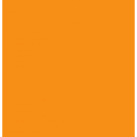
Столики
Детские скамейки
Канатные конструкции
Оборудование для детей с ограниченными
возможностями
Уличные музыкальные инструменты
Заборы и ограждения
Хоккейные коробки
Покрытия для детских площадок
Оборудование для благоустройства
Скамейки
Скамейки чугунные
Урны
Парковые качели
Комплекты садовой мебели
Лежаки и шезлонги
Велопарковки и Парковки для колясок
Парковое освещение
Решётки для деревьев
Цветочницы, вазоны, кашпо
Мобильные и стационарные трибуны
Навесы, перголы и ротонды
Контейнерные площадки для ТБО
Стенды и указатели