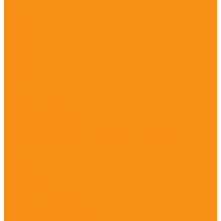
Crooc
Jungle
Minisweet
Nettix
Solo
Space
Steel plus
Wooden
Swing
Hoop
Spring
Игровые комплексы
Спортивные комплексы
Спортивное оборудование
Спортивное оборудование Воркаут (Work Out)
Уличные тренажеры
Песочницы
Горки
Качели
Карусели
Качалки балансиры
Качалки на пружине
Игровые элементы
Домики и беседки
Игровое оборудование (транспорт)