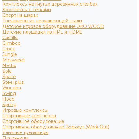
Комплексы на гнутых деревянных столбах
Комплексы с сетками
Спорт на шарах
Тренажеры из нержавеющей стали
Детское игровое оборудование ЭКО WOOD
Детские площадки из HPL и HDPE
Castillo
Climboo
Crooc
Jungle
Minisweet
Nettix
Solo
Space
Steel plus
Wooden
Swing
Hoop
Spring
Игровые комплексы
Спортивные комплексы
Спортивное оборудование
Спортивное оборудование Воркаут (Work Out)
Уличные тренажеры
Песочницы