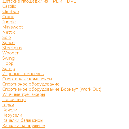
Детские площадки из HPL и HDPE
Castillo
Climboo
Crooc
Jungle
Minisweet
Nettix
Solo
Space
Steel plus
Wooden
Swing
Hoop
Spring
Игровые комплексы
Спортивные комплексы
Спортивное оборудование
Спортивное оборудование Воркаут (Work Out)
Уличные тренажеры
Песочницы
Горки
Качели
Карусели
Качалки балансиры
Качалки на пружине