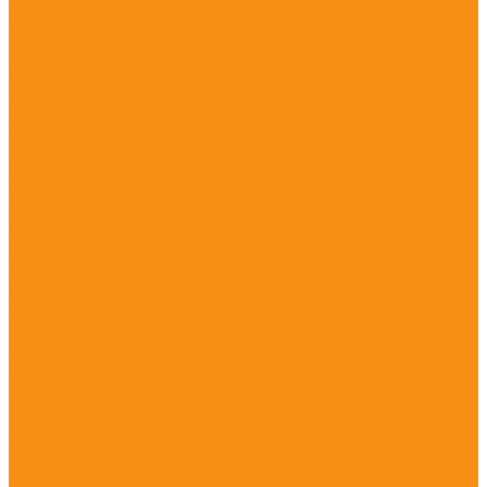
Компания
О компании
Сертификаты
Полезная информация
Отзывы
Политика конфиденциальности
Контакты
...
Каталог продукции
Игровые комплексы из дерева для дачи
Спортивные комплексы для дачи
Детские площадки ЭКО из древесины
Игровое оборудование импортозамещение
Домики и беседки, песочницы
Игровые комплексы на хомутах
Игровые комплексы на шарах
Качели, карусели, качалки
Комплексы на гнутых деревянных столбах
Комплексы с сетками
Спорт на шарах
Тренажеры из нержавеющей стали
Детское игровое оборудование ЭКО WOOD
Детские площадки из HPL и HDPE
Castillo
Climboo