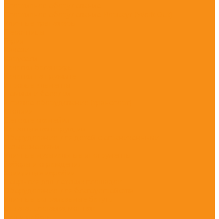
Спортивное оборудование
Спортивное оборудование Воркаут (Work Out)
Уличные тренажеры
Песочницы
Горки
Качели
Карусели
Качалки балансиры
Качалки на пружине
Игровые элементы
Домики и беседки
Игровое оборудование (транспорт)
Столики
Детские скамейки
Канатные конструкции
Оборудование для детей с ограниченными
возможностями
Уличные музыкальные инструменты
Заборы и ограждения
Хоккейные коробки
Покрытия для детских площадок
Оборудование для благоустройства
Уличные встраиваемые батуты
Оплата, доставка, монтаж
Наши работы