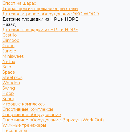
Спорт на шарах
Тренажеры из нержавеющей стали
Детское игровое оборудование ЭКО WOOD
Детские площадки из HPL и HDPE
Назад
Детские площадки из HPL и HDPE
Castillo
Climboo
Crooc
Jungle
Minisweet
Nettix
Solo
Space
Steel plus
Wooden
Swing
Hoop
Spring
Игровые комплексы
Спортивные комплексы
Спортивное оборудование
Спортивное оборудование Воркаут (Work Out)
Уличные тренажеры
Песочницы