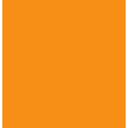
Столики
Детские скамейки
Канатные конструкции
Оборудование для детей с ограниченными
возможностями
Уличные музыкальные инструменты
Заборы и ограждения
Хоккейные коробки
Покрытия для детских площадок
Оборудование для благоустройства
Скамейки
Скамейки чугунные
Урны
Парковые качели
Комплекты садовой мебели
Лежаки и шезлонги
Велопарковки и Парковки для колясок
Парковое освещение
Решётки для деревьев
Цветочницы, вазоны, кашпо
Мобильные и стационарные трибуны
Навесы, перголы и ротонды
Контейнерные площадки для ТБО
Стенды и указатели